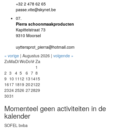
+32 2 478 62 65
passe.vite@skynet.be
07.
Pierra schoonmaakproducten
Kapittelstraat 73
9310 Moorsel
uyttersprot_pierra@hotmail.com
« vorige
| Augustus 2026 |
volgende »
Zo
Ma
Di
Wo
Do
Vr
Za
1
2
3
4
5
6
7
8
9
10
11
12
13
14
15
16
17
18
19
20
21
22
23
24
25
26
27
28
29
30
31
Momenteel geen activiteiten in de
kalender
SOFEL bvba