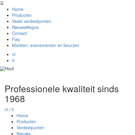
☰
Home
Producten
Vaste verdeelpunten
Nieuws#logos
Contact
Faq
Markten, evenementen en beurzen
nl
fr
Gara's
Professionele kwaliteit sinds
Renofur
1968
sinds/depuis
nl
/
fr
1968
Home
Producten
Verdeelpunten
Nieuws